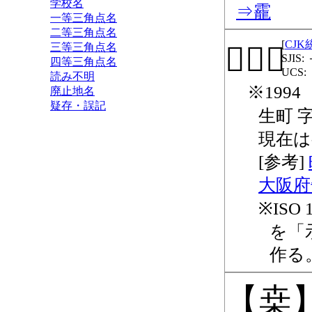
学校名
靇
一等三角点名
二等三角点名
CJ
三等三角点名
𮁿
四等三角点名
読み不明
199
廃止地名
疑存・誤記
生町 字
現在は
大阪府
IS
を「
作る
桒