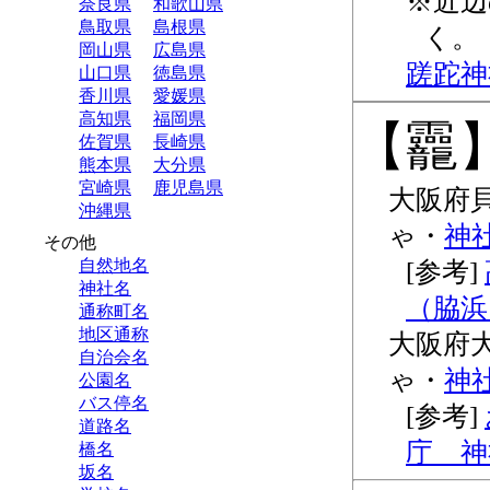
近辺
奈良県
和歌山県
鳥取県
島根県
く。
岡山県
広島県
蹉跎神
山口県
徳島県
香川県
愛媛県
高知県
福岡県
龗
佐賀県
長崎県
熊本県
大分県
宮崎県
鹿児島県
大阪府
沖縄県
ゃ
神
その他
自然地名
神社名
（脇浜
通称町名
地区通称
大阪府
自治会名
ゃ
神
公園名
バス停名
道路名
庁 神
橋名
坂名