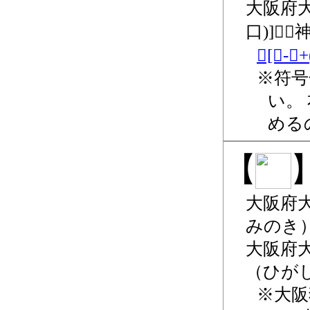
大阪府大
口)]𪮷
𪮷[打-
符号
い。
める
大阪府大
みのき
大阪府大
ひが
大阪