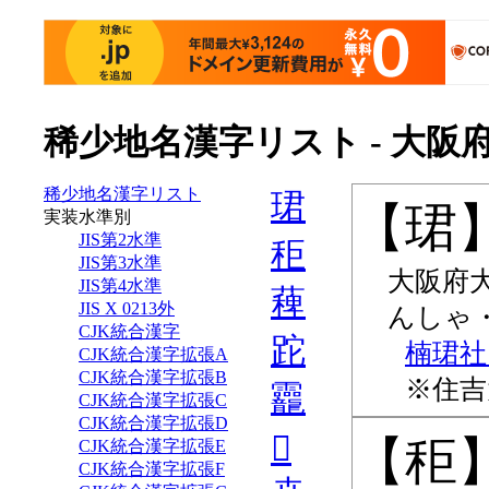
稀少地名漢字リスト - 大阪
稀少地名漢字リスト
珺
珺
実装水準別
JIS第2水準
秬
JIS第3水準
大阪府
JIS第4水準
薭
JIS X 0213外
んしゃ
CJK統合漢字
跎
楠珺社
CJK統合漢字拡張A
CJK統合漢字拡張B
住吉
龗
CJK統合漢字拡張C
CJK統合漢字拡張D
𮁿
秬
CJK統合漢字拡張E
CJK統合漢字拡張F