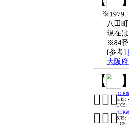
197
八田町 
現在は
84
大阪府
CJ
𪮇
CJ
𪮷