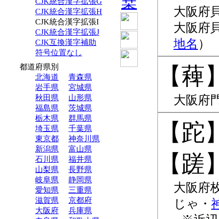
桒
CJK統合漢字拡張G
大阪府
CJK統合漢字拡張H
CJK統合漢字拡張I
大阪府
CJK統合漢字拡張J
地名
CJK互換漢字補助
符号位置なし
都道府県別
薭
北海道
青森県
岩手県
宮城県
秋田県
山形県
大阪府
福島県
茨城県
栃木県
群馬県
跎
埼玉県
千葉県
東京都
神奈川県
新潟県
富山県
蹉
石川県
福井県
山梨県
長野県
岐阜県
静岡県
大阪府
愛知県
三重県
滋賀県
京都府
じゃ
大阪府
兵庫県