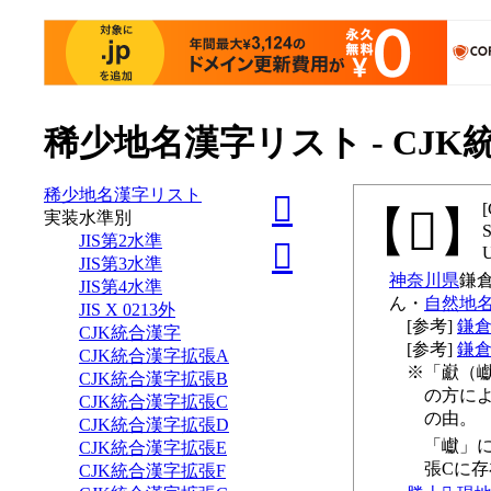
稀少地名漢字リスト - CJ
稀少地名漢字リスト
𰎹
𰎹
実装水準別
JIS第2水準
𰧢
JIS第3水準
神奈川県
鎌倉
JIS第4水準
ん
自然地
JIS X 0213外
鎌倉
CJK統合漢字
鎌
CJK統合漢字拡張A
「巚（
CJK統合漢字拡張B
の方によ
CJK統合漢字拡張C
の由。
CJK統合漢字拡張D
「巘」に
CJK統合漢字拡張E
張Cに
CJK統合漢字拡張F