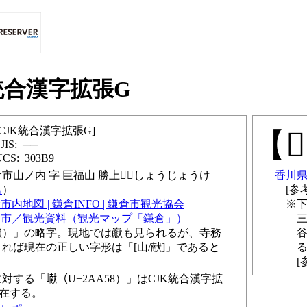
K統合漢字拡張G
CJK統合漢字拡張G
𰧢
──
303B9
市山ノ内 字 巨福山 勝上𰎹
しょうじょうけ
香川
名
市内地図 | 鎌倉INFO | 鎌倉市観光協会
下
倉市／観光資料（観光マップ「鎌倉」）
三
巘）」の略字。現地では巚も見られるが、寺務
れば現在の正しい字形は「[山/献]」であると
対する「𪩘（U+2AA58）」はCJK統合漢字拡
存在する。