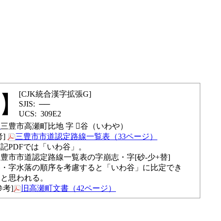
CJK統合漢字拡張G
──
309E2
県
三豊市高瀬町比地 字 𰧢谷
いわや
三豊市市道認定路線一覧表（33ページ）
記PDFでは「いわ谷」。
豊市市道認定路線一覧表の字崩志・字[砂-少+替]
谷・字水落の順序を考慮すると「いわ谷」に比定でき
ると思われる。
旧高瀬町文書（42ページ）