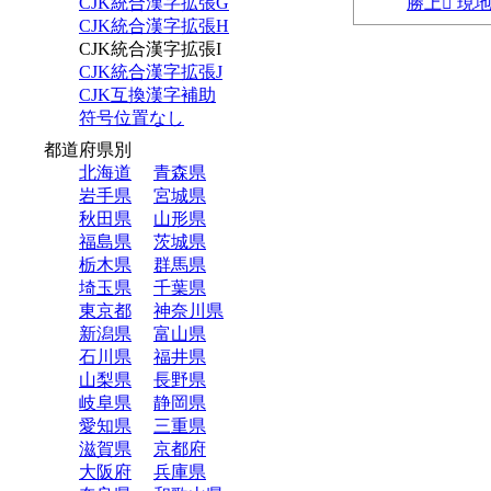
CJK統合漢字拡張G
勝上𰎹 現
CJK統合漢字拡張H
CJK統合漢字拡張I
CJK統合漢字拡張J
CJK互換漢字補助
符号位置なし
都道府県別
北海道
青森県
岩手県
宮城県
秋田県
山形県
福島県
茨城県
栃木県
群馬県
埼玉県
千葉県
東京都
神奈川県
新潟県
富山県
石川県
福井県
山梨県
長野県
岐阜県
静岡県
愛知県
三重県
滋賀県
京都府
大阪府
兵庫県