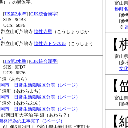
準）」の異体字。
富山県
称町
JIS第2水準
CJK統合漢字
9CB3
60F6
川郡立山町芦峅寺
惶性寺壁
こうしょうじか
名
川郡立山町芦峅寺
惶性寺トンネル
こうしょう
富山県
JIS第2水準
CJK統合漢字
9FD7
文
6E76
 湶
あわら
高岡市 日常生活圏域区分表（1ページ）
 湶町
あわらまち
高岡市 日常生活圏域区分表（1ページ）
富山県
 湶分
あわらぶん
高岡市 日常生活圏域区分表（1ページ）
郡朝日町大字泊 字 湶
あわら？
○開発行為の工事完了（3ページ）
成16）年6月24日まで
富山県中新川郡上市町大