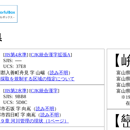
県
JIS第4水準
CJK統合漢字拡張A
──
37E8
郡入善町舟見 字 山㟨
読み不明
富山
の採取を規制する区域の指定について
富山
富山
JIS第2水準
CJK統合漢字
富山
9BB8
1
5D8C
市石坂 字 向嶌
読み不明
市四日町 字 南嶌
読み不明
９章 河川管理の現状（1ページ）