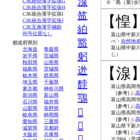
湶
CJK統合漢字拡張G
「島（第1水
CJK統合漢字拡張H
笽
CJK統合漢字拡張I
惶
CJK統合漢字拡張J
絈
CJK互換漢字補助
符号位置なし
富山県中新
豁
べ
自然地
都道府県別
富山県中新
北海道
青森県
躬
じ
岩手県
宮城県
秋田県
山形県
迯
湶
福島県
茨城県
栃木県
群馬県
馞
埼玉県
千葉県
富山県高岡市
東京都
神奈川県
鶚
新潟県
富山県
富山県高岡市
石川県
福井県
山梨県
長野県
𥸩
富山県高岡市
岐阜県
静岡県
愛知県
三重県
𪦮
富山県下新川
滋賀県
京都府
大阪府
兵庫県
𭤘
2004（平