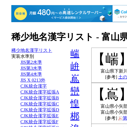
稀少地名漢字リスト - 富山
稀少地名漢字リスト
㟨
㟨
実装水準別
JIS第2水準
峅
JIS第3水準
富山県下新川
JIS第4水準
嶌
土
JIS X 0213外
CJK統合漢字
巒
嶌
CJK統合漢字拡張A
CJK統合漢字拡張B
惶
CJK統合漢字拡張C
富山県小矢部
CJK統合漢字拡張D
富山県小矢部
梆
CJK統合漢字拡張E
第
CJK統合漢字拡張F