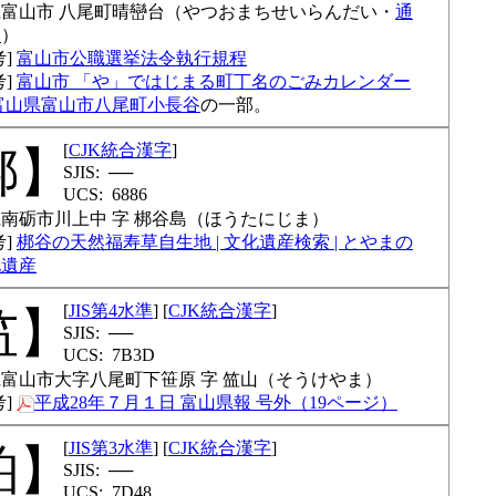
富山市 八尾町晴巒台
やつおまちせいらんだい
通
名
富山市公職選挙法令執行規程
富山市 「や」ではじまる町丁名のごみカレンダー
富山県富山市八尾町小長谷
の一部。
CJK統合漢字
梆
──
6886
南砺市川上中 字 梆谷島
ほうたにじま
梆谷の天然福寿草自生地 | 文化遺産検索 | とやまの
化遺産
JIS第4水準
CJK統合漢字
笽
──
7B3D
富山市大字八尾町下笹原 字 笽山
そうけやま
平成28年７月１日 富山県報 号外（19ページ）
JIS第3水準
CJK統合漢字
絈
──
7D48