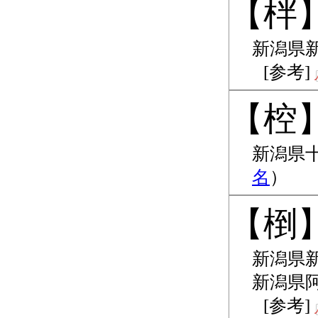
柈
新潟県新
椌
新潟県
名
椡
新潟県
新潟県阿