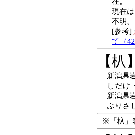
在。
現在は
不明
。
て（4
朳
新潟県
しだけ
新潟県
ぶりさ
「杁」